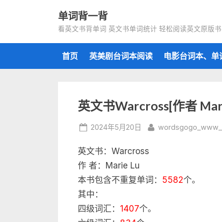
Skip
单词背一背
to
看英文书背单词 英文书单词统计 轻松阅读英文原版书
content
首页
英美剧台词本阅读
电影台词本、单
英文书Warcross[作者 Ma
Posted
By
2024年5月20日
wordsgogo_www_
on
英文书：Warcross
作 者：Marie Lu
本书包含不重复单词：
5582
个。
其中：
四级词汇：
1407
个。