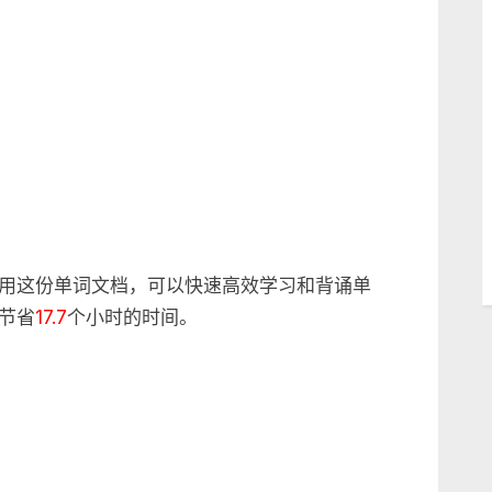
词
标
注
和
统
计
用这份单词文档，可以快速高效学习和背诵单
节省
17.7
个小时的时间。