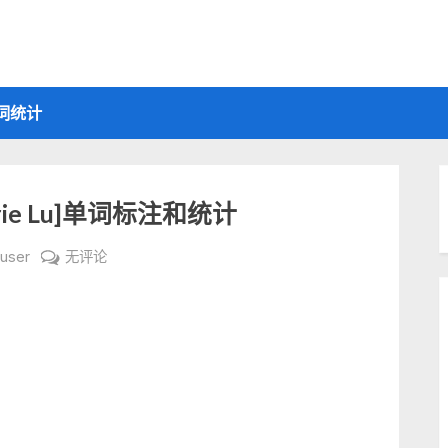
词统计
rie Lu]单词标注和统计
英
user
无评论
文
书
Warcross[作
者
Marie
Lu]
单