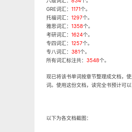
六级词汇：
834
个。
GRE词汇：
1171
个。
托福词汇：
1297
个。
雅思词汇：
1358
个。
考研词汇：
1624
个。
专四词汇：
1257
个。
专八词汇：
381
个。
所有词汇标注共：
3548
个。
现已将该书单词按章节整理成文档，使
词。使用这份文档，读完全书预计可以
以下为各文档截图：