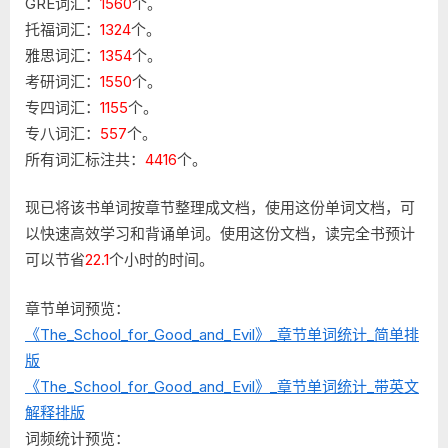
者
GRE词汇：
1560
个。
Soman
托福词汇：
1324
个。
Chainani]
雅思词汇：
1354
个。
单
考研词汇：
1550
个。
词
专四词汇：
1155
个。
标
专八词汇：
557
个。
注
和
所有词汇标注共：
4416
个。
统
计
现已将该书单词按章节整理成文档，使用这份单词文档，可
以快速高效学习和背诵单词。使用这份文档，读完全书预计
可以节省
22.1
个小时的时间。
章节单词预览：
《The_School_for_Good_and_Evil》_章节单词统计_简单排
版
《The_School_for_Good_and_Evil》_章节单词统计_带英文
解释排版
词频统计预览：