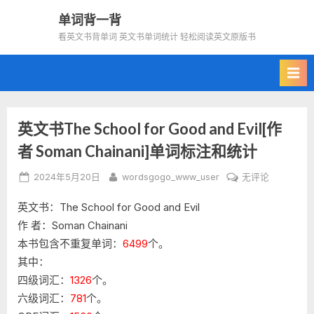
Skip
单词背一背
to
看英文书背单词 英文书单词统计 轻松阅读英文原版书
content
英文书The School for Good and Evil[作
者 Soman Chainani]单词标注和统计
Posted
By
英
2024年5月20日
wordsgogo_www_user
无评论
on
文
英文书：The School for Good and Evil
书
The
作 者：Soman Chainani
School
本书包含不重复单词：
6499
个。
for
其中：
Good
四级词汇：
1326
个。
and
六级词汇：
781
个。
Evil[作