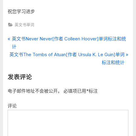
祝您学习进步
英文书单词
P
文
英文书Never Never[作者 Colleen Hoover]单词标注和统
r
计
章
N
e
英文书The Tombs of Atuan[作者 Ursula K. Le Guin]单词
e
v
标注和统计
导
x
i
航
发表评论
t
o
P
u
电子邮件地址不会被公开。
必填项已用
*
标注
o
s
s
P
评论
t
o
:
s
t
: