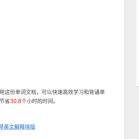
Andrzej
Sapkowski]
单
词
标
注
和
统
计
用这份单词文档，可以快速高效学习和背诵单
节省
30.8
个小时的时间。
频率_带英文解释排版