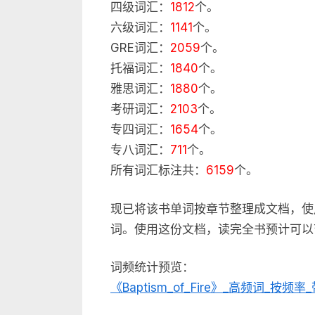
四级词汇：
1812
个。
六级词汇：
1141
个。
GRE词汇：
2059
个。
托福词汇：
1840
个。
雅思词汇：
1880
个。
考研词汇：
2103
个。
专四词汇：
1654
个。
专八词汇：
711
个。
所有词汇标注共：
6159
个。
现已将该书单词按章节整理成文档，使
词。使用这份文档，读完全书预计可以
词频统计预览：
《Baptism_of_Fire》_高频词_按