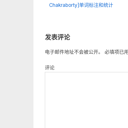
r
Chakraborty]单词标注和统计
章
e
v
导
i
航
发表评论
o
u
电子邮件地址不会被公开。
必填项已
s
P
评论
o
s
t
: