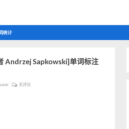
词统计
者 Andrzej Sapkowski]单词标注
英
user
无评论
文
书
Baptism
of
Fire[作
者