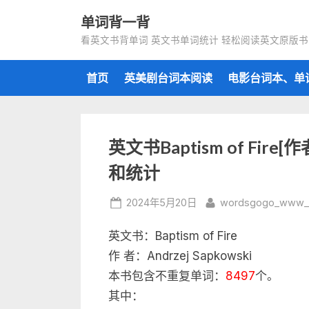
Skip
单词背一背
to
看英文书背单词 英文书单词统计 轻松阅读英文原版书
content
首页
英美剧台词本阅读
电影台词本、单
英文书Baptism of Fire[作
和统计
Posted
By
2024年5月20日
wordsgogo_www_
on
英文书：Baptism of Fire
作 者：Andrzej Sapkowski
本书包含不重复单词：
8497
个。
其中：