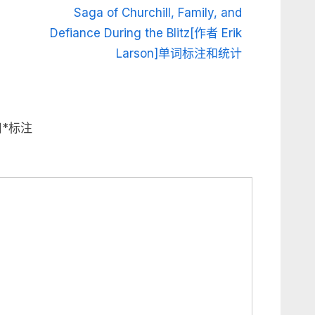
e
Saga of Churchill, Family, and
x
Defiance During the Blitz[作者 Erik
t
Larson]单词标注和统计
P
o
s
用
*
标注
t
: